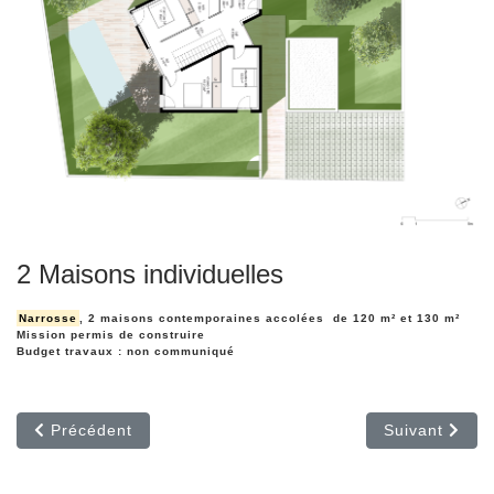
2 Maisons individuelles
Narrosse
, 2 maisons contemporaines accolées de 120 m² et 130 m²
Mission permis de construire
Budget travaux : non communiqué
Article précédent : Résidence Amassade
Article suiva
Précédent
Suivant